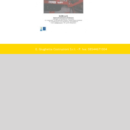
E. Giuglietta Costruzioni S.r.l. - P. Iva: 08544671004