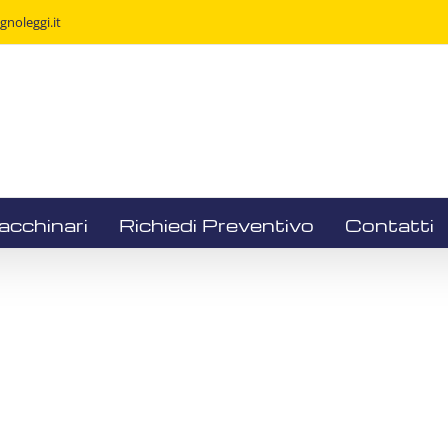
noleggi.it
acchinari
Richiedi Preventivo
Contatti