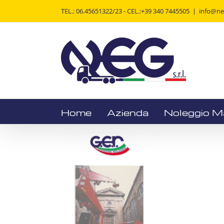
Salta
TEL.: 06.45651322/23 - CEL.:+39 340 7445505
|
info@neg
al
contenuto
Home
Azienda
Noleggio M