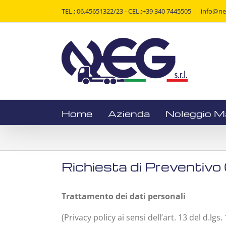
Salta
TEL.: 06.45651322/23 - CEL.:+39 340 7445505
|
info@neg
al
contenuto
Home
Azienda
Noleggio M
Richiesta di Preventivo
Trattamento dei dati personali
(Privacy policy ai sensi dell’art. 13 del d.lgs