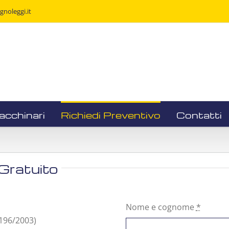
noleggi.it
acchinari
Richiedi Preventivo
Contatti
 Gratuito
Nome e cognome
*
. 196/2003)