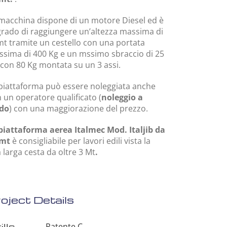
macchina dispone di un motore Diesel ed è
grado di raggiungere un’altezza massima di
t tramite un cestello con una portata
sima di 400 Kg e un mssimo sbraccio di 25
con 80 Kg montata su un 3 assi.
piattaforma può essere noleggiata anche
 un operatore qualificato (
noleggio a
ldo
) con una maggiorazione del prezzo.
piattaforma aerea Italmec Mod. Italjib da
 mt
è consigliabile per lavori edili vista la
 larga cesta da oltre 3 Mt
.
oject Details
ills
Patente C