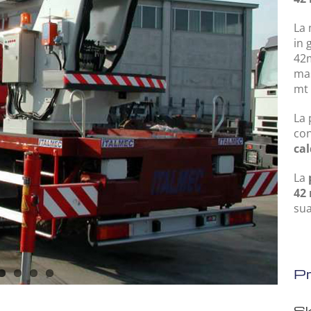
La 
in 
42m
mas
mt 
La 
con
ca
La
42
sua
Pr
Sk