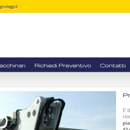
noleggi.it
acchinari
Richiedi Preventivo
Contatti
Pr
E’ 
rim
pia
42 