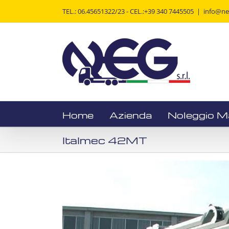
Salta
TEL.: 06.45651322/23 - CEL.:+39 340 7445505
|
info@neg
al
contenuto
Home
Azienda
Noleggio M
Italmec 42MT
View
Larger
Image