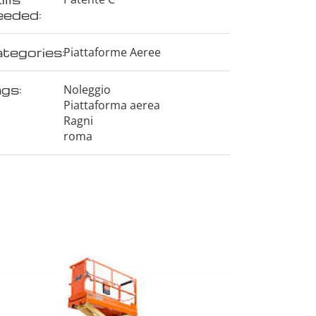
eded:
tegories:
Piattaforme Aeree
gs:
Noleggio
Piattaforma aerea
Ragni
roma