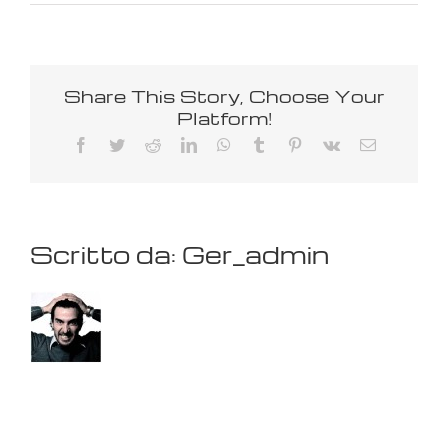
Manotti
GDX
24
E
Share This Story, Choose Your
Platform!
Facebook
Twitter
Reddit
LinkedIn
WhatsApp
Tumblr
Pinterest
Vk
Email
Scritto da:
Ger_admin