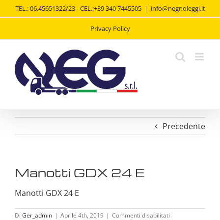
Salta
TEL.: 06.45651322/23 - CEL.:+39 340 7445505
|
info@negnoleggi.it
al
contenuto
Privacy Policy
Precedente
Manotti GDX 24 E
Manotti GDX 24 E
su
Di
Ger_admin
|
Aprile 4th, 2019
|
Commenti disabilitati