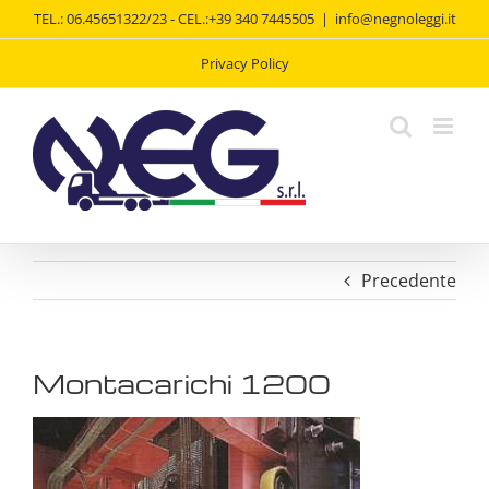
Salta
TEL.: 06.45651322/23 - CEL.:+39 340 7445505
|
info@negnoleggi.it
al
contenuto
Privacy Policy
Precedente
Montacarichi 1200