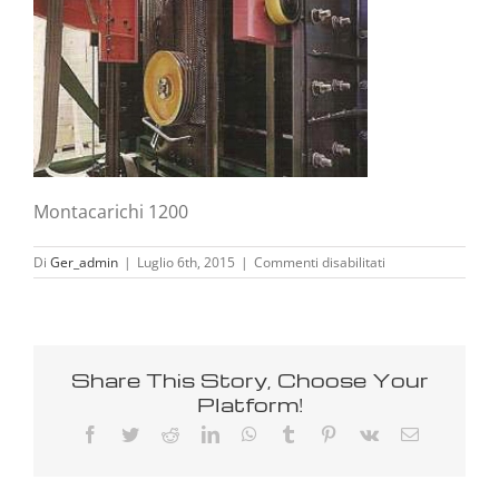
Montacarichi 1200
su
Di
Ger_admin
|
Luglio 6th, 2015
|
Commenti disabilitati
Montacarichi
1200
Share This Story, Choose Your
Platform!
Facebook
Twitter
Reddit
LinkedIn
WhatsApp
Tumblr
Pinterest
Vk
Email