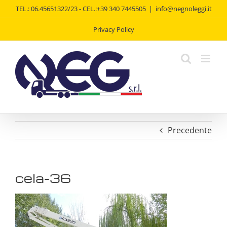
Salta
TEL.: 06.45651322/23 - CEL.:+39 340 7445505
|
info@negnoleggi.it
al
contenuto
Privacy Policy
Precedente
cela-36