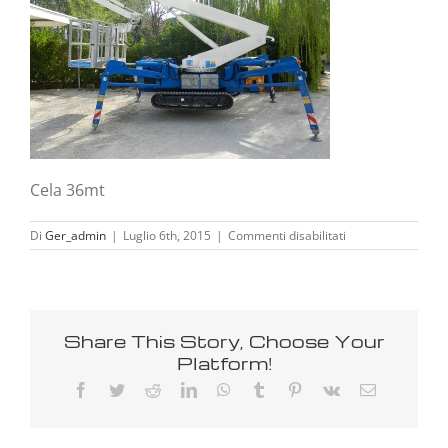
Cela 36mt
su
Di
Ger_admin
|
Luglio 6th, 2015
|
Commenti disabilitati
cela-
36
Share This Story, Choose Your
Platform!
Facebook
Twitter
Reddit
LinkedIn
WhatsApp
Tumblr
Pinterest
Vk
Email