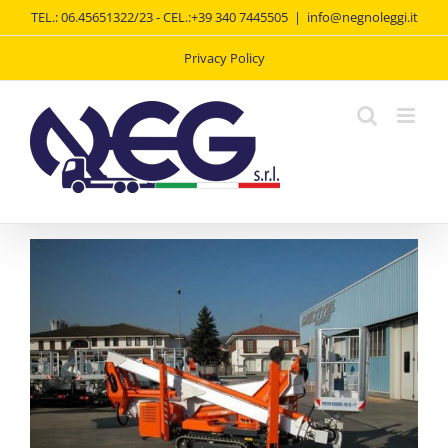
Salta
TEL.: 06.45651322/23 - CEL.:+39 340 7445505
|
info@negnoleggi.it
al
contenuto
Privacy Policy
View
Larger
Image