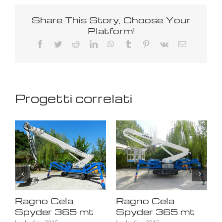
Share This Story, Choose Your
Platform!
Facebook
Twitter
Reddit
LinkedIn
WhatsApp
Tumblr
Pinterest
Vk
Email
Progetti correlati
Ragno Cela
Ragno Cela
Spyder 365 mt
Spyder 365 mt