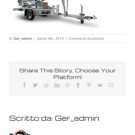
su
Di
Ger_admin
|
Aprile 4th, 2019
|
Commenti disabilitati
topworker
Share This Story, Choose Your
Platform!
Facebook
Twitter
Reddit
LinkedIn
WhatsApp
Tumblr
Pinterest
Vk
Email
Scritto da:
Ger_admin